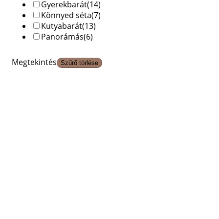
Gyerekbarát
(14)
Könnyed séta
(7)
Kutyabarát
(13)
Panorámás
(6)
Megtekintés
Szűrő törlése