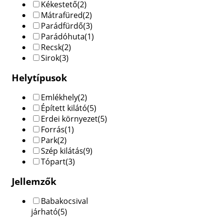
Kékestető
(2)
Mátrafüred
(2)
Parádfürdő
(3)
Parádóhuta
(1)
Recsk
(2)
Sirok
(3)
Helytípusok
Emlékhely
(2)
Épített kilátó
(5)
Erdei környezet
(5)
Forrás
(1)
Park
(2)
Szép kilátás
(9)
Tópart
(3)
Jellemzők
Babakocsival
járható
(5)