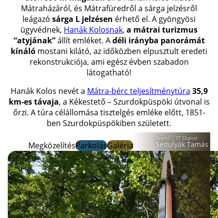
Mátraházáról, és Mátrafüredről a sárga jelzésről
leágazó
sárga L jelzésen
érhető el. A gyöngyösi
ügyvédnek,
Hanák Kolosnak
,
a mátrai turizmus
“atyjának”
állít emléket. A
déli irányba panorámát
kínáló
mostani kilátó, az időközben elpusztult eredeti
rekonstrukciója, ami egész évben szabadon
látogatható!
Hanák Kolos nevét a
Mátra-bérc teljesítménytúra
35,9
km-es távaja
, a Kékestető – Szurdokpüspöki útvonal is
őrzi. A túra célállomása tisztelgés emléke előtt, 1851-
ben Szurdokpüspökiben született.
Szerző
|
ST Digital
Sedulyák Tamás
Megközelítés
Parkolás
Galéria