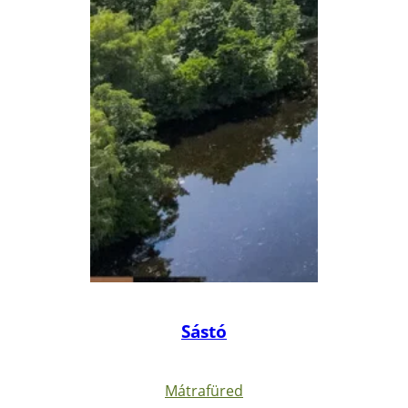
Sástó
Mátrafüred