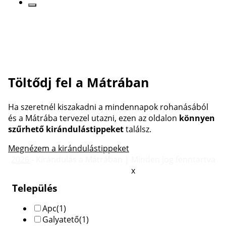
Töltődj fel a Mátrában
Ha szeretnél kiszakadni a mindennapok rohanásából
és a Mátrába tervezel utazni, ezen az oldalon
könnyen
szűrhető kirándulástippeket
találsz.
Megnézem a kirándulástippeket
2026
- Kirándulás a Mátrában | Minden jog fenntartva
x
Település
Apc
(1)
Galyatető
(1)