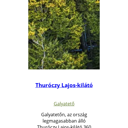
Thuróczy Lajos-kilátó
Galyatető
Galyatetőn, az ország
legmagasabban álló
Thuróczy Lajos-kilátó 360