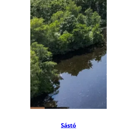
Sástó