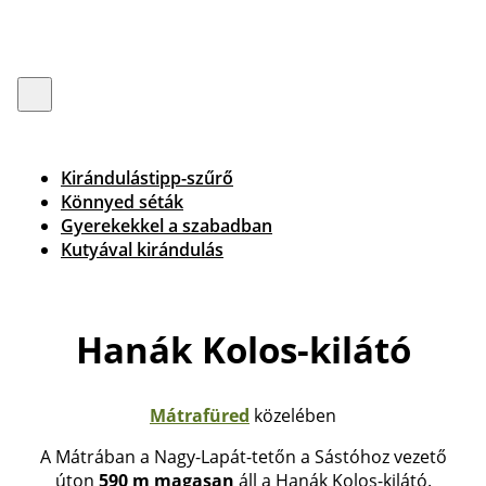
Kirándulástipp-szűrő
Könnyed séták
Gyerekekkel a szabadban
Kutyával kirándulás
Hanák Kolos-kilátó
Mátrafüred
közelében
A Mátrában a Nagy-Lapát-tetőn a Sástóhoz vezető
úton
590 m magasan
áll a Hanák Kolos-kilátó.