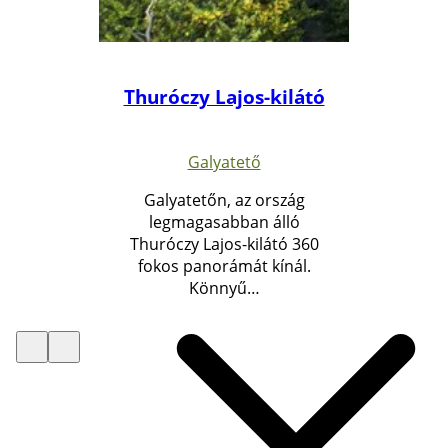
Thuróczy Lajos-kilátó
Galyatető
Galyatetőn, az ország
legmagasabban álló
Thuróczy Lajos-kilátó 360
fokos panorámát kínál.
Könnyű…