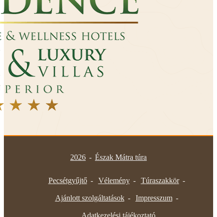
2026
-
Észak Mátra túra
Pecsétgyűjtő
Vélemény
Túraszakkör
Ajánlott szolgáltatások
Impresszum
Adatkezelési tájékoztató