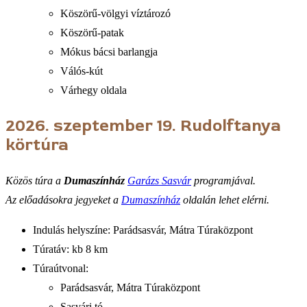
Köszörű-völgyi víztározó
Köszörű-patak
Mókus bácsi barlangja
Válós-kút
Várhegy oldala
2026. szeptember 19.
Rudolftanya
körtúra
Közös túra a
Dumaszínház
Garázs Sasvár
programjával.
Az előadásokra jegyeket a
Dumaszínház
oldalán lehet elérni.
Indulás helyszíne: Parádsasvár, Mátra Túraközpont
Túratáv: kb 8 km
Túraútvonal:
Parádsasvár, Mátra Túraközpont
Sasvári tó