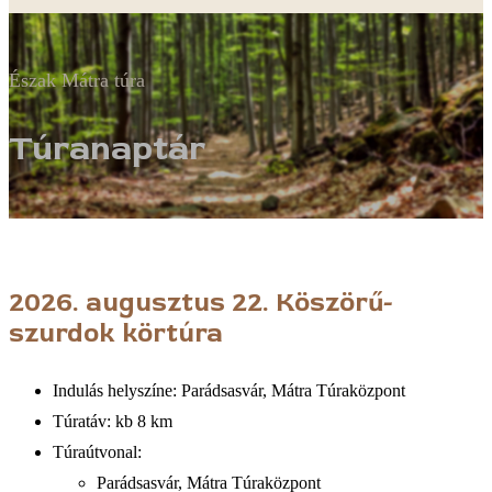
Észak Mátra túra
Túranaptár
2026. augusztus 22.
Köszörű-
szurdok körtúra
Indulás helyszíne: Parádsasvár, Mátra Túraközpont
Túratáv: kb 8 km
Túraútvonal:
Parádsasvár, Mátra Túraközpont