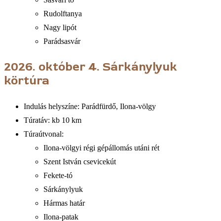
Rudolftanya
Nagy lipót
Parádsasvár
2026. október 4.
Sárkánylyuk
körtúra
Indulás helyszíne: Parádfürdő, Ilona-völgy
Túratáv: kb 10 km
Túraútvonal:
Ilona-völgyi régi gépállomás utáni rét
Szent István csevicekút
Fekete-tó
Sárkánylyuk
Hármas határ
Ilona-patak