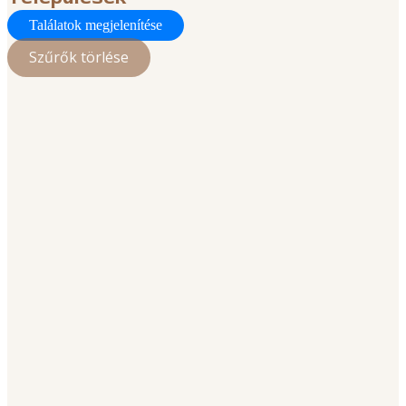
Találatok megjelenítése
Szűrők törlése