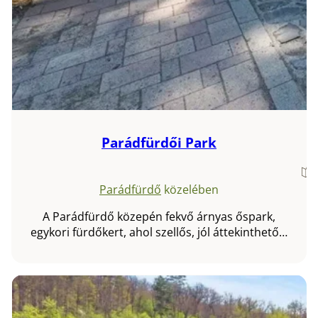
Parádfürdői Park
Parádfürdő
közelében
A Parádfürdő közepén fekvő árnyas őspark,
egykori fürdőkert, ahol szellős, jól áttekinthető…