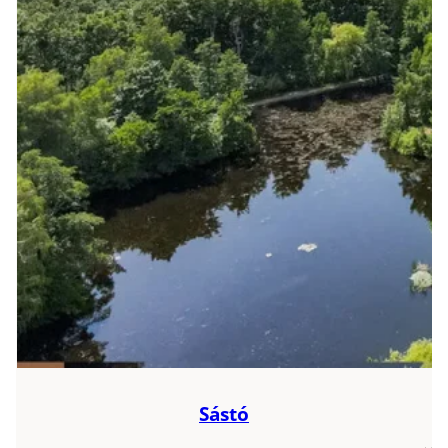
Sástó