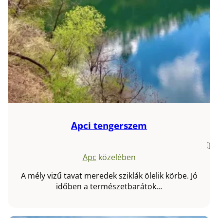
Apci tengerszem
Apc
közelében
A mély vizű tavat meredek sziklák ölelik körbe. Jó
időben a természetbarátok…