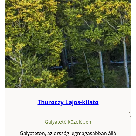
Thuróczy Lajos-kilátó
Galyatető
közelében
Galyatetőn, az ország legmagasabban álló