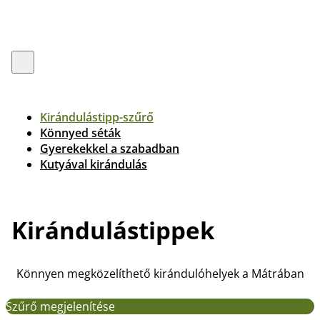
Kirándulástipp-szűrő
Könnyed séták
Gyerekekkel a szabadban
Kutyával kirándulás
Kirándulástippek
Könnyen megközelíthető kirándulóhelyek a Mátrában
Szűrő megjelenítése