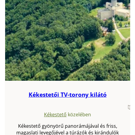
Kékestetői TV-torony kilátó
Kékestető
közelében
Kékestető gyönyörű panorámájával és friss,
magaslati levegőjével a túrázók és kirándulók