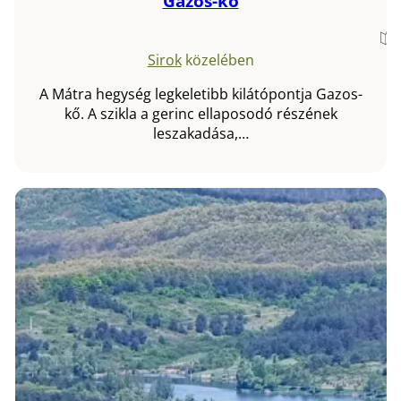
Gazos-kő
Sirok
közelében
A Mátra hegység legkeletibb kilátópontja Gazos-
kő. A szikla a gerinc ellaposodó részének
leszakadása,…