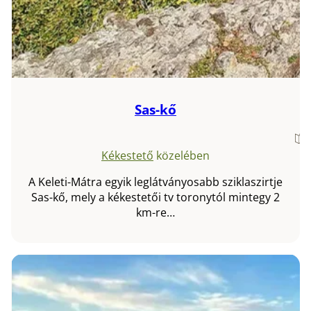
Sas-kő
Kékestető
közelében
A Keleti-Mátra egyik leglátványosabb sziklaszirtje
Sas-kő, mely a kékestetői tv toronytól mintegy 2
km-re…