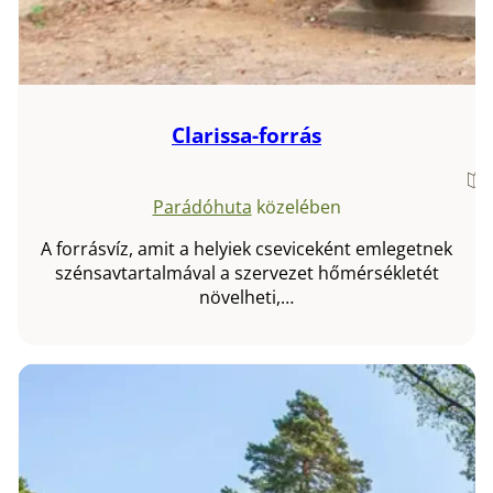
Clarissa-forrás
Parádóhuta
közelében
A forrásvíz, amit a helyiek cseviceként emlegetnek
szénsavtartalmával a szervezet hőmérsékletét
növelheti,…