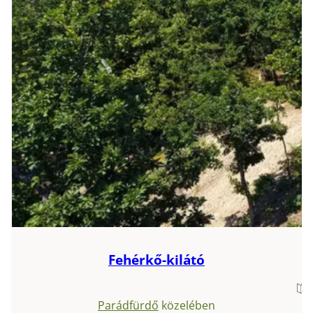
Fehérkő-kilátó
Parádfürdő
közelében