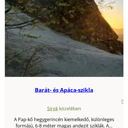
Barát- és Apáca-szikla
Sirok
közelében
A Pap-kő hegygerincén kiemelkedő, különleges
formájú, 6-8 méter magas andezit sziklák. A…