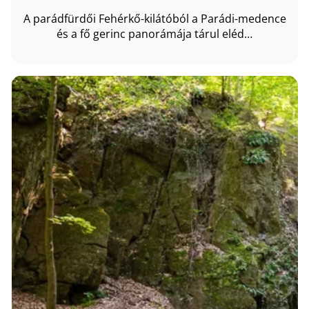
A parádfürdői Fehérkő-kilátóból a Parádi-medence
és a fő gerinc panorámája tárul eléd…