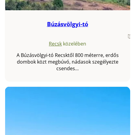
Búzásvölgyi-tó
Recsk
közelében
A Búzásvölgyi-tó Recsktől 800 méterre, erdős
dombok közt megbúvó, nádasok szegélyezte
csendes…