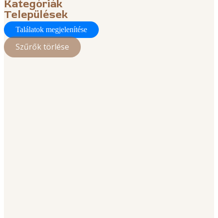
Kategóriák
Települések
Találatok megjelenítése
Szűrők törlése