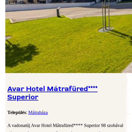
Avar Hotel Mátrafüred****
Superior
Település
:
Mátraháza
A vadonatúj Avar Hotel Mátrafüred**** Superior 98 szobával