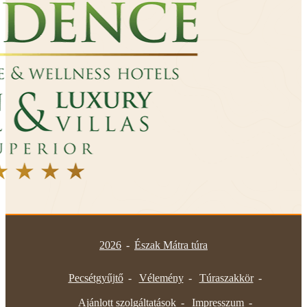
2026
-
Észak Mátra túra
Pecsétgyűjtő
Vélemény
Túraszakkör
Ajánlott szolgáltatások
Impresszum