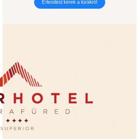
Értesítést kérek a túrákról