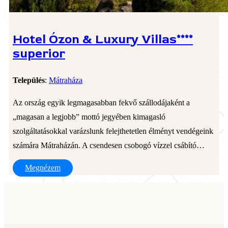
Hotel Ózon & Luxury Villas****
superior
Település
:
Mátraháza
Az ország egyik legmagasabban fekvő szállodájaként a
„magasan a legjobb” mottó jegyében kimagasló
szolgáltatásokkal varázslunk felejthetetlen élményt vendégeink
számára Mátraházán. A csendesen csobogó vízzel csábító…
Megnézem