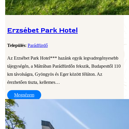
Erzsébet Park Hotel
Település
:
Parádfürdő
Az Erzsébet Park Hotel*** hazánk egyik legvadregényesebb
tájegységén, a Mátrában Parádfürdőn fekszik, Budapesttől 110
km távolságra, Gyöngyös és Eger között félúton. Az
érezhetően tiszta, kellemes…
Megnézem