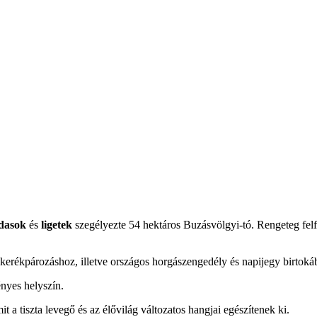
dasok
és
ligetek
szegélyezte 54 hektáros Buzásvölgyi-tó. Rengeteg felfe
kerékpározáshoz, illetve országos horgászengedély és napijegy birtoká
nyes helyszín.
it a tiszta levegő és az élővilág változatos hangjai egészítenek ki.