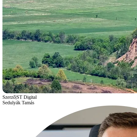
Szerző
|
ST Digital
Sedulyák Tamás