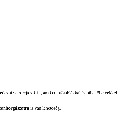
dezni való rejtőzik itt, amiket infótáblákkal és pihenőhelyekkel
ban
horgászatra
is van lehetőség.