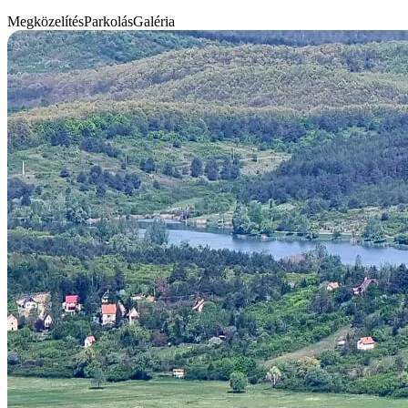
Megközelítés
Parkolás
Galéria