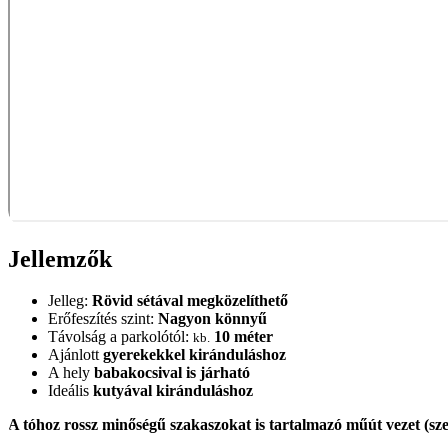
Jellemzők
Jelleg:
Rövid sétával megközelíthető
Erőfeszítés szint:
Nagyon könnyű
Távolság a parkolótól:
10 méter
kb.
Ajánlott
gyerekekkel kiránduláshoz
A hely
babakocsival is járható
Ideális
kutyával kiránduláshoz
A tóhoz rossz minőségű szakaszokat is tartalmazó műút vezet (sze