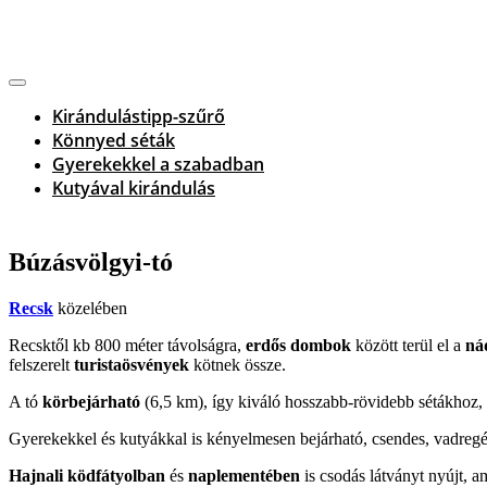
Kirándulástipp-szűrő
Könnyed séták
Gyerekekkel a szabadban
Kutyával kirándulás
Búzásvölgyi-tó
Recsk
közelében
Recsktől kb 800 méter távolságra,
erdős dombok
között terül el a
ná
felszerelt
turistaösvények
kötnek össze.
A tó
körbejárható
(6,5 km), így kiváló hosszabb-rövidebb sétákhoz, 
Gyerekekkel és kutyákkal is kényelmesen bejárható, csendes, vadregé
Hajnali ködfátyolban
és
naplementében
is csodás látványt nyújt, am