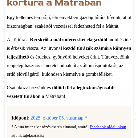
körtúra a Mátrában
Egy kellemes tempójú, élményekben gazdag túrára hívunk, ahol
biztonságban, szakértői vezetéssel fedezheted fel a Mátrát.
A körtúra a
Recskről a mátraderecskei elágazótól
indul és ide
is érkezik vissza. Az útvonal
kezdő túrázók számára könnyen
teljesíthető
és érdekes, gyönyörű helyeket érint. Túravezetőink
rengeteg hasznos ismeretet adnak át az állomáspontokról, az
erdő élővilágáról, különösen kiemelve a gombaféléket.
Csatlakozz hozzánk és
töltődj fel a legbiztonságosabb
vezetett túrákon
a Mátrában!
Időpont
:
2025. október 05. vasárnap
*
* A túra intenzív esőzés esetén elmarad, amiről
Facebook oldalunkon
adunk tájékoztatást