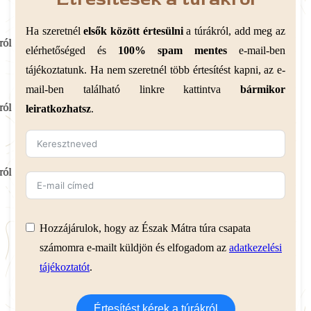
Ha szeretnél
elsők között értesülni
a túrákról, add meg az
ról
elérhetőséged és
100% spam mentes
e-mail-ben
tájékoztatunk. Ha nem szeretnél több értesítést kapni, az e-
mail-ben található linkre kattintva
bármikor
ról
leiratkozhatsz
.
ról
Hozzájárulok, hogy az Észak Mátra túra csapata
számomra e-mailt küldjön és elfogadom az
adatkezelési
tájékoztatót
.
Értesítést kérek a túrákról