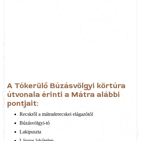
A Tókerülő Búzásvölgyi körtúra
útvonala érinti a Mátra alábbi
pontjait:
Recskről a mátraderecskei elágazótól
Búzásvölgyi-tó
Lakipuszta
Lángos lakótelep