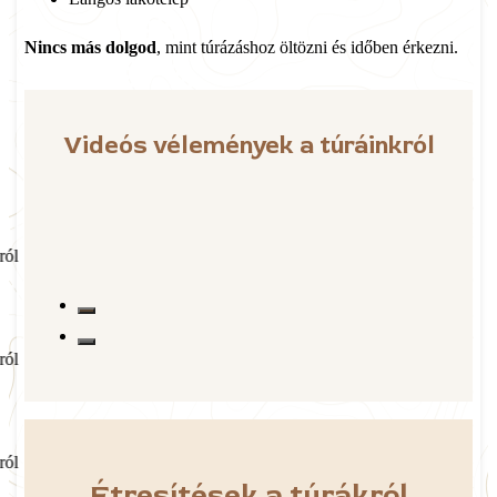
Nincs más dolgod
, mint túrázáshoz öltözni és időben érkezni.
Videós vélemények a túráinkról
ról
ról
ról
Étresítések a túrákról