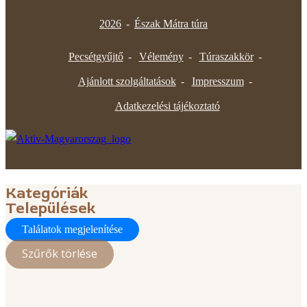
2026
-
Észak Mátra túra
Pecsétgyűjtő
Vélemény
Túraszakkör
Ajánlott szolgáltatások
Impresszum
Adatkezelési tájékoztató
Kategóriák
Települések
Találatok megjelenítése
Szűrők törlése