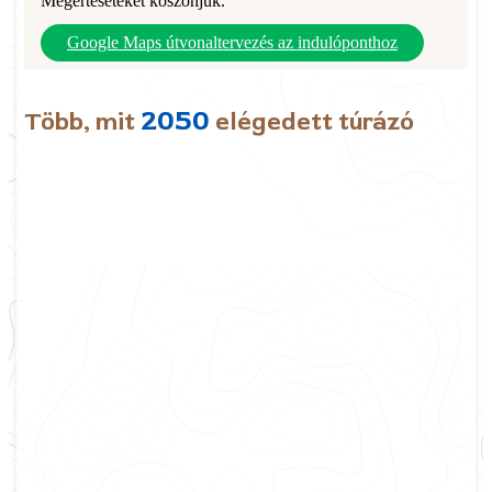
Megértéseteket köszönjük.
Google Maps útvonaltervezés az indulóponthoz
2050
Több, mit
elégedett túrázó