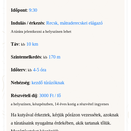
Időpont
:
9:30
Indulás / érkezés
:
Recsk, mátraderecskei elágazó
A túrára jelentkezni a helyszínen lehet
Táv
:
10 km
kb
Szintemelkedés
:
170 m
kb
Időterv
:
4-5 óra
kb
Nehézség
:
kezdő túrázóknak
Részvételi díj
:
3000 Ft / fő
a helyszínen, készpénzben, 14 éves korig a részvétel ingyenes
Ha kutyával érkeztek, kérjük pórázon vezessétek, azoknak
a túratásaink nyugalma érdekében, akik tartanak tőlük.