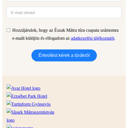
Hozzájárulok, hogy az Észak Mátra túra csapata számomra
e-mailt küldjön és elfogadom az
adatkezelési tájékoztatót
.
Értesítést kérek a túrákról