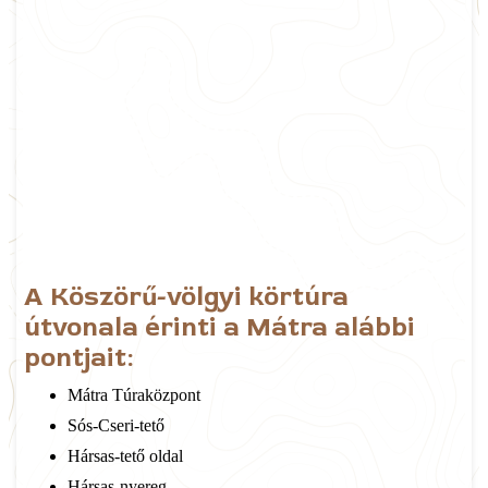
A Köszörű-völgyi körtúra
útvonala érinti a Mátra alábbi
pontjait:
Mátra Túraközpont
Sós-Cseri-tető
Hársas-tető oldal
Hársas-nyereg