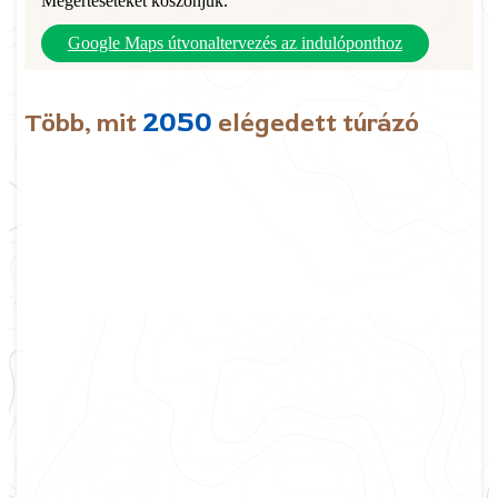
Megértéseteket köszönjük.
Google Maps útvonaltervezés az indulóponthoz
2050
Több, mit
elégedett túrázó