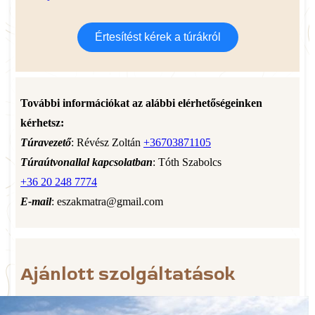
Értesítést kérek a túrákról
További információkat az alábbi elérhetőségeinken
kérhetsz:
Túravezető
: Révész Zoltán
+36703871105
Túraútvonallal kapcsolatban
: Tóth Szabolcs
+36 20 248 7774
E-mail
: eszakmatra@gmail.com
Ajánlott szolgáltatások