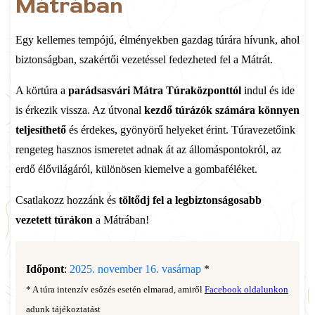
Mátrában
Egy kellemes tempójú, élményekben gazdag túrára hívunk, ahol
biztonságban, szakértői vezetéssel fedezheted fel a Mátrát.
A körtúra a
parádsasvári Mátra Túraközponttól
indul és ide
is érkezik vissza. Az útvonal
kezdő túrázók számára könnyen
teljesíthető
és érdekes, gyönyörű helyeket érint. Túravezetőink
rengeteg hasznos ismeretet adnak át az állomáspontokról, az
erdő élővilágáról, különösen kiemelve a gombaféléket.
Csatlakozz hozzánk és
töltődj fel a legbiztonságosabb
vezetett túrákon
a Mátrában!
Időpont
:
2025. november 16. vasárnap
*
* A túra intenzív esőzés esetén elmarad, amiről
Facebook oldalunkon
adunk tájékoztatást