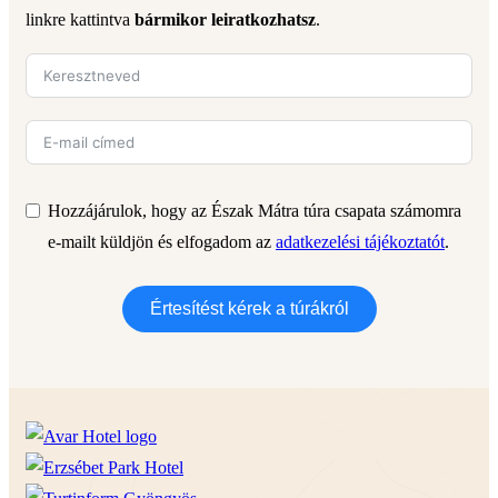
linkre kattintva
bármikor leiratkozhatsz
.
Hozzájárulok, hogy az Észak Mátra túra csapata számomra
e-mailt küldjön és elfogadom az
adatkezelési tájékoztatót
.
Értesítést kérek a túrákról