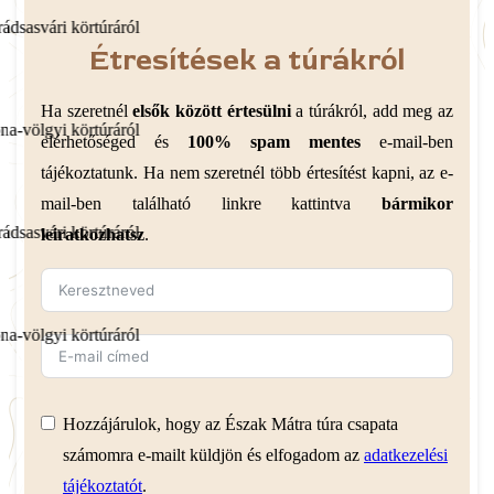
ról
Étresítések a túrákról
Ha szeretnél
elsők között értesülni
a túrákról, add meg az
ról
elérhetőséged és
100% spam mentes
e-mail-ben
tájékoztatunk. Ha nem szeretnél több értesítést kapni, az e-
mail-ben található linkre kattintva
bármikor
ról
leiratkozhatsz
.
ról
Hozzájárulok, hogy az Észak Mátra túra csapata
számomra e-mailt küldjön és elfogadom az
adatkezelési
tájékoztatót
.