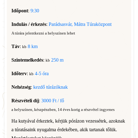
Időpont
:
9:30
Indulás / érkezés
:
Parádsasvár, Mátra Túraközpont
A túrára jelentkezni a helyszínen lehet
Táv
:
8 km
kb
Szintemelkedés
:
250 m
kb
Időterv
:
4-5 óra
kb
Nehézség
:
kezdő túrázóknak
Részvételi díj
:
3000 Ft / fő
a helyszínen, készpénzben, 14 éves korig a részvétel ingyenes
Ha kutyával érkeztek, kérjük pórázon vezessétek, azoknak
a túratásaink nyugalma érdekében, akik tartanak tőlük.