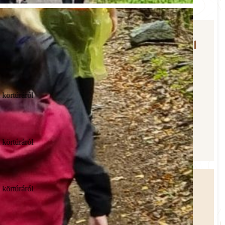
Videós vélemények a túráinkról
Litkai Gergely véleménye az első Parádsasvári körtúráról
Horváth Lajos Ottó véleménye az Ilona-völgyi körtúráról
Litkai Gergely véleménye az első Parádsasvári körtúráról
Étresítések a túrákról