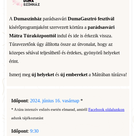
A
Dumaszínház
parádsasvári
DumaGasztró fesztivál
kísérőprogramjaként szervezett körtúra a
parádsasvári
Mátra Túraközponttól
indul és ide is érkezik vissza.
Túravezetőnk úgy állította össze az útvonalat, hogy az
közepes sétával teljesíthető és érdekes, gyönyörű helyeket
érint.
Ismerj meg
új helyeket
és
új embereket
a Mátrában túrázva!
Időpont
:
2024. június 16. vasárnap
*
* A túra intenzív esőzés esetén elmarad, amiről
Facebook oldalunkon
adunk tájékoztatást
Időpont
:
9:30