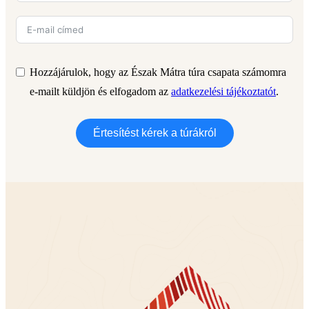
Hozzájárulok, hogy az Észak Mátra túra csapata számomra
e-mailt küldjön és elfogadom az
adatkezelési tájékoztatót
.
Értesítést kérek a túrákról