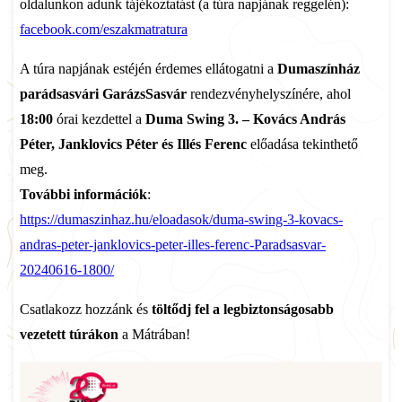
oldalunkon adunk tájékoztatást (a túra napjának reggelén):
facebook.com/eszakmatratura
A túra napjának estéjén érdemes ellátogatni a
Dumaszínház
parádsasvári GarázsSasvár
rendezvényhelyszínére, ahol
18:00
órai kezdettel a
Duma Swing 3. – Kovács András
Péter, Janklovics Péter és Illés Ferenc
előadása tekinthető
meg.
További információk
:
https://dumaszinhaz.hu/eloadasok/duma-swing-3-kovacs-
andras-peter-janklovics-peter-illes-ferenc-Paradsasvar-
20240616-1800/
Csatlakozz hozzánk és
töltődj fel a legbiztonságosabb
vezetett túrákon
a Mátrában!