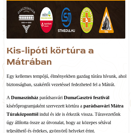
Kis-lipóti körtúra a
Mátrában
Egy kellemes tempójú, élményekben gazdag túrára hívunk, ahol
biztonságban, szakértői vezetéssel fedezheted fel a Mátrát.
A
Dumaszínház
parádsasvári
DumaGasztró fesztivál
kísérőprogramjaként szervezett körtúra a
parádsasvári Mátra
Túraközponttól
indul és ide is érkezik vissza. Túravezetőnk
úgy állította össze az útvonalat, hogy az közepes sétával
teljesíthető és érdekes, gyönyörű helyeket érint.