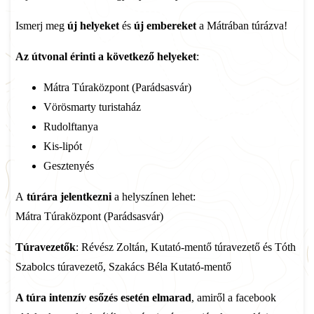
Ismerj meg
új helyeket
és
új embereket
a Mátrában túrázva!
Az útvonal érinti a következő helyeket
:
Mátra Túraközpont (Parádsasvár)
Vörösmarty turistaház
Rudolftanya
Kis-lipót
Gesztenyés
A
túrára jelentkezni
a helyszínen lehet:
Mátra Túraközpont (Parádsasvár)
Túravezetők
: Révész Zoltán, Kutató-mentő túravezető és Tóth
Szabolcs túravezető, Szakács Béla Kutató-mentő
A túra intenzív esőzés esetén elmarad
, amiről a facebook