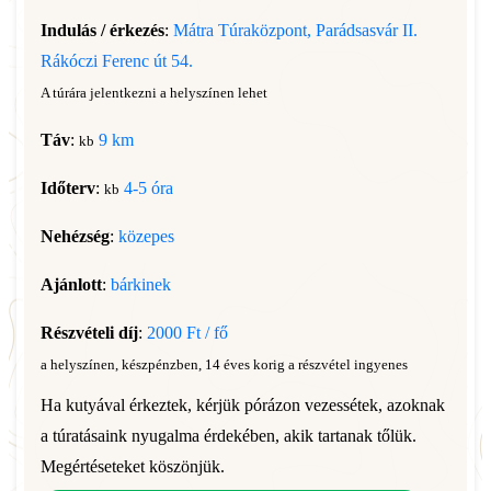
Indulás / érkezés
:
Mátra Túraközpont, Parádsasvár II.
Rákóczi Ferenc út 54.
A túrára jelentkezni a helyszínen lehet
Táv
:
9 km
kb
Időterv
:
4-5 óra
kb
Nehézség
:
közepes
Ajánlott
:
bárkinek
Részvételi díj
:
2000 Ft / fő
a helyszínen, készpénzben, 14 éves korig a részvétel ingyenes
Ha kutyával érkeztek, kérjük pórázon vezessétek, azoknak
a túratásaink nyugalma érdekében, akik tartanak tőlük.
Megértéseteket köszönjük.