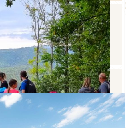
További információkat az alábbi elérhetőségeinken
kérhetsz:
Túravezető
: Révész Zoltán
+36703871105
Túraútvonallal kapcsolatban
: Tóth Szabolcs
+36 20 248 7774
E-mail
: eszakmatra@gmail.com
Ajánlott szolgáltatások