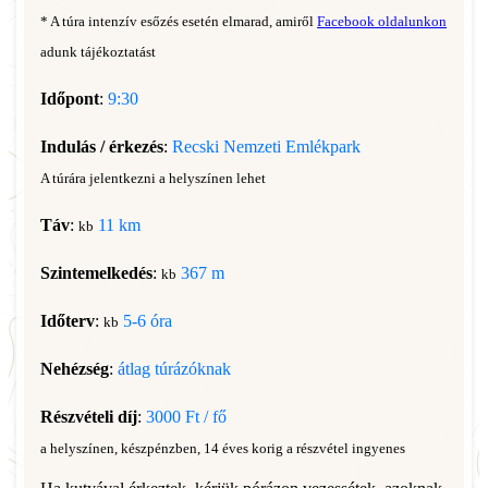
* A túra intenzív esőzés esetén elmarad, amiről
Facebook oldalunkon
adunk tájékoztatást
Időpont
:
9:30
Indulás / érkezés
:
Recski Nemzeti Emlékpark
A túrára jelentkezni a helyszínen lehet
Táv
:
11 km
kb
Szintemelkedés
:
367 m
kb
Időterv
:
5-6 óra
kb
Nehézség
:
átlag túrázóknak
Részvételi díj
:
3000 Ft / fő
a helyszínen, készpénzben, 14 éves korig a részvétel ingyenes