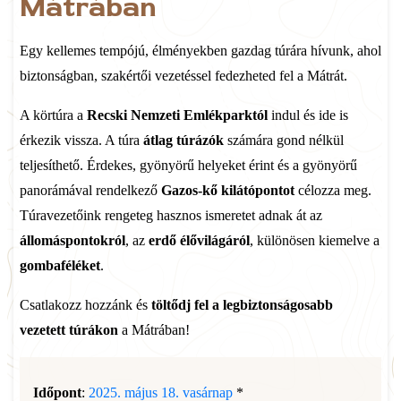
Mátrában
Egy kellemes tempójú, élményekben gazdag túrára hívunk, ahol
biztonságban, szakértői vezetéssel fedezheted fel a Mátrát.
A körtúra a
Recski Nemzeti Emlékparktól
indul és ide is
érkezik vissza. A túra
átlag túrázók
számára gond nélkül
teljesíthető. Érdekes, gyönyörű helyeket érint és a gyönyörű
panorámával rendelkező
Gazos-kő kilátópontot
célozza meg.
Túravezetőink rengeteg hasznos ismeretet adnak át az
állomáspontokról
, az
erdő élővilágáról
, különösen kiemelve a
gombaféléket
.
Csatlakozz hozzánk és
töltődj fel a legbiztonságosabb
vezetett túrákon
a Mátrában!
Időpont
:
2025. május 18. vasárnap
*