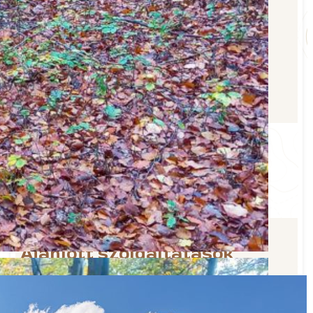
kérhetsz:
Túravezető
: Révész Zoltán
+36703871105
Túraútvonallal kapcsolatban
: Tóth Szabolcs
+36 20 248 7774
E-mail
: eszakmatra@gmail.com
TV interjú a túráról
Ajánlott szolgáltatások