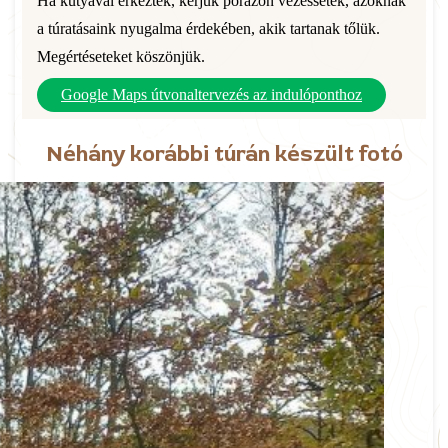
Ha kutyával érkeztek, kérjük pórázon vezessétek, azoknak
a túratásaink nyugalma érdekében, akik tartanak tőlük.
Megértéseteket köszönjük.
Google Maps útvonaltervezés az indulóponthoz
Néhány korábbi túrán készült fotó