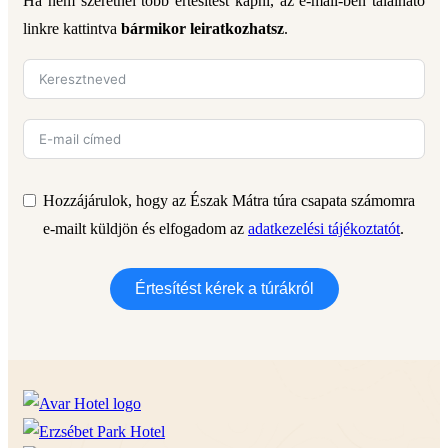
Ha nem szeretnél több értesítést kapni, az e-mail-ben található
linkre kattintva
bármikor leiratkozhatsz
.
Hozzájárulok, hogy az Észak Mátra túra csapata számomra
e-mailt küldjön és elfogadom az
adatkezelési tájékoztatót
.
Értesítést kérek a túrákról