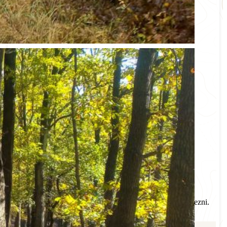
A Gazos-kő körtúra útvonala
érinti a Mátra alábbi pontjait:
Recski Nemzeti Emlékpark
Györke
Remete-forrás
Gazos-kő
Kőkunyhó
Rusznyák-forrás
Csákány-kő
Nincs más dolgod
, mint túrázáshoz öltözni és időben érkezni.