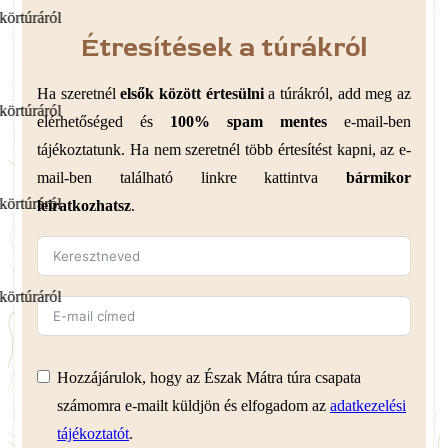
ról
Étresítések a túrákról
Ha szeretnél
elsők között értesülni
a túrákról, add meg az
ról
elérhetőséged és
100% spam mentes
e-mail-ben
tájékoztatunk. Ha nem szeretnél több értesítést kapni, az e-
mail-ben található linkre kattintva
bármikor
ról
leiratkozhatsz
.
ról
Hozzájárulok, hogy az Észak Mátra túra csapata
számomra e-mailt küldjön és elfogadom az
adatkezelési
tájékoztatót
.