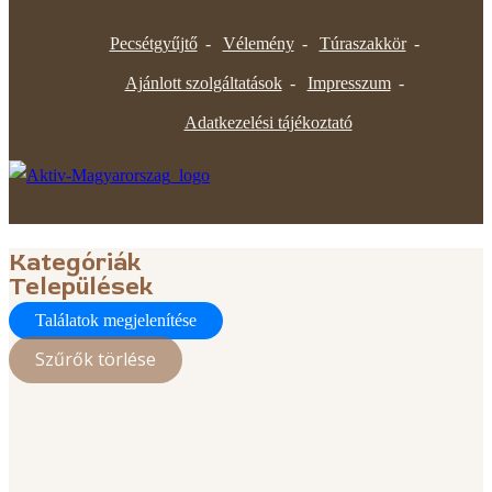
Pecsétgyűjtő
Vélemény
Túraszakkör
Ajánlott szolgáltatások
Impresszum
Adatkezelési tájékoztató
Kategóriák
Települések
Találatok megjelenítése
Szűrők törlése