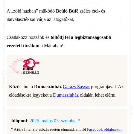
A „zöld házban” működő
Beülő Büfé
széles étel- és
italválasztékkal várja az látogatókat.
Csatlakozz hozzánk és
töltődj fel a legbiztonságosabb
vezetett túrákon
a Mátrában!
Közös túra a
Dumaszínház
Garázs Sasvár
programjával. Az
előadásokra jegyeket a
Dumaszínház
oldalán lehet elérni.
Időpont
:
2025. május 03. szombat
*
* A túra intenzív esőzés esetén elmarad, amiről
Facebook oldalunkon