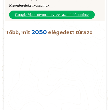
Megértéseteket köszönjük.
Google Maps útvonaltervezés az indulóponthoz
2050
Több, mit
elégedett túrázó