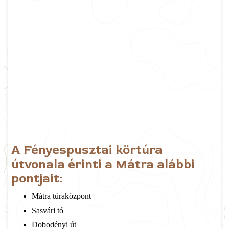
A Fényespusztai körtúra
útvonala érinti a Mátra alábbi
pontjait:
Mátra túraközpont
Sasvári tó
Dobodényi út