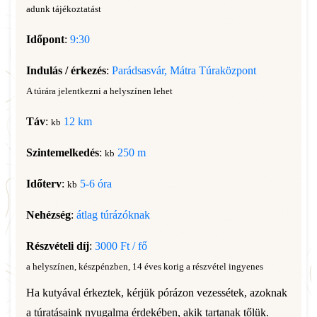
adunk tájékoztatást
Időpont
:
9:30
Indulás / érkezés
:
Parádsasvár, Mátra Túraközpont
A túrára jelentkezni a helyszínen lehet
Táv
:
12 km
kb
Szintemelkedés
:
250 m
kb
Időterv
:
5-6 óra
kb
Nehézség
:
átlag túrázóknak
Részvételi díj
:
3000 Ft / fő
a helyszínen, készpénzben, 14 éves korig a részvétel ingyenes
Ha kutyával érkeztek, kérjük pórázon vezessétek, azoknak
a túratásaink nyugalma érdekében, akik tartanak tőlük.