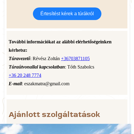
Értesítést kérek a túrákról
További információkat az alábbi elérhetőségeinken
kérhetsz:
Túravezető
: Révész Zoltán
+36703871105
Túraútvonallal kapcsolatban
: Tóth Szabolcs
+36 20 248 7774
E-mail
: eszakmatra@gmail.com
Ajánlott szolgáltatások