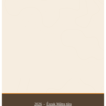
2026
-
Észak Mátra túra