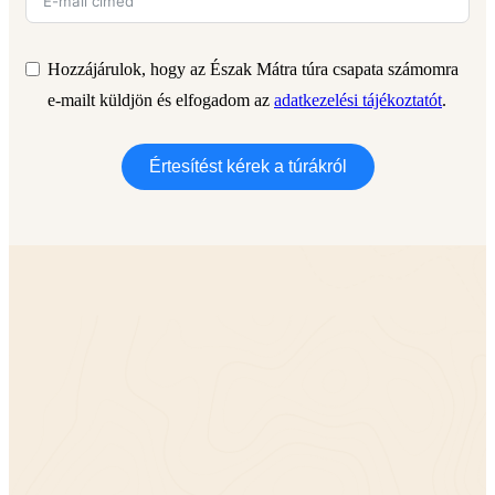
Hozzájárulok, hogy az Észak Mátra túra csapata számomra
e-mailt küldjön és elfogadom az
adatkezelési tájékoztatót
.
Értesítést kérek a túrákról