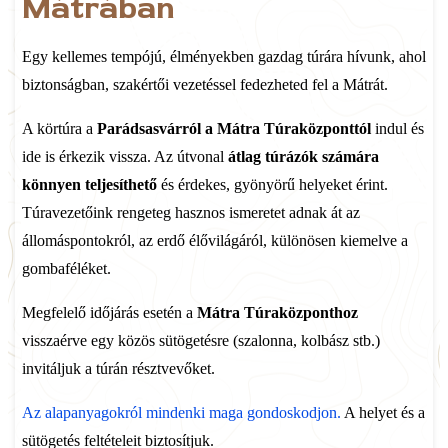
Mátrában
Egy kellemes tempójú, élményekben gazdag túrára hívunk, ahol
biztonságban, szakértői vezetéssel fedezheted fel a Mátrát.
A körtúra a
Parádsasvárról a Mátra Túraközponttól
indul és
ide is érkezik vissza. Az útvonal
átlag túrázók számára
könnyen teljesíthető
és érdekes, gyönyörű helyeket érint.
Túravezetőink rengeteg hasznos ismeretet adnak át az
állomáspontokról, az erdő élővilágáról, különösen kiemelve a
gombaféléket.
Megfelelő időjárás esetén a
Mátra Túraközponthoz
visszaérve egy közös sütögetésre (szalonna, kolbász stb.)
invitáljuk a túrán résztvevőket.
Az alapanyagokról mindenki maga gondoskodjon.
A helyet és a
sütögetés feltételeit biztosítjuk.