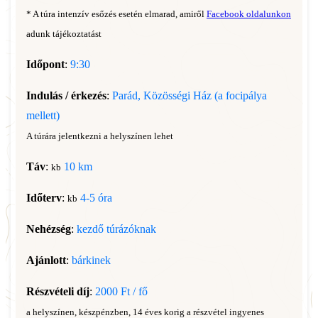
* A túra intenzív esőzés esetén elmarad, amiről
Facebook oldalunkon
adunk tájékoztatást
Időpont
:
9:30
Indulás / érkezés
:
Parád, Közösségi Ház (a focipálya
mellett)
A túrára jelentkezni a helyszínen lehet
Táv
:
10 km
kb
Időterv
:
4-5 óra
kb
Nehézség
:
kezdő túrázóknak
Ajánlott
:
bárkinek
Részvételi díj
:
2000 Ft / fő
a helyszínen, készpénzben, 14 éves korig a részvétel ingyenes