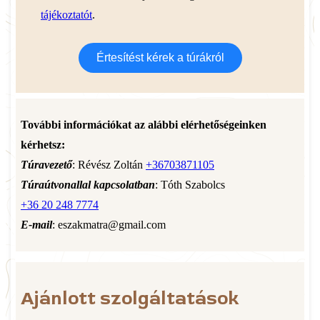
tájékoztatót
.
Értesítést kérek a túrákról
További információkat az alábbi elérhetőségeinken
kérhetsz:
Túravezető
: Révész Zoltán
+36703871105
Túraútvonallal kapcsolatban
: Tóth Szabolcs
+36 20 248 7774
E-mail
: eszakmatra@gmail.com
Ajánlott szolgáltatások