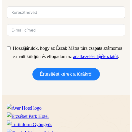
Hozzájárulok, hogy az Észak Mátra túra csapata számomra
e-mailt küldjön és elfogadom az
adatkezelési tájékoztatót
.
Értesítést kérek a túrákról