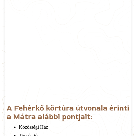
A Fehérkő körtúra útvonala érinti
a Mátra alábbi pontjait:
Közösségi Ház
Timsós-tó