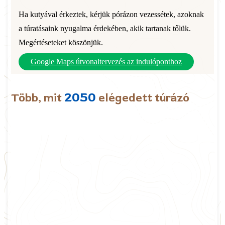
Ha kutyával érkeztek, kérjük pórázon vezessétek, azoknak
a túratásaink nyugalma érdekében, akik tartanak tőlük.
Megértéseteket köszönjük.
Google Maps útvonaltervezés az indulóponthoz
2050
Több, mit
elégedett túrázó