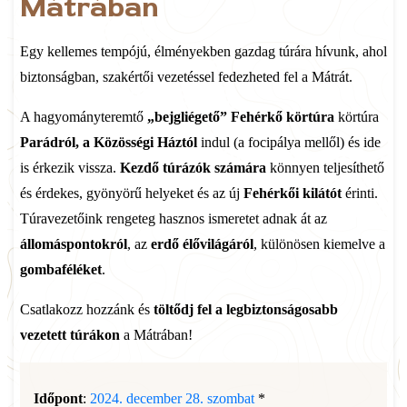
Mátrában
Egy kellemes tempójú, élményekben gazdag túrára hívunk, ahol
biztonságban, szakértői vezetéssel fedezheted fel a Mátrát.
A hagyományteremtő
„bejgliégető” Fehérkő körtúra
körtúra
Parádról, a Közösségi Háztól
indul (a focipálya mellől) és ide
is érkezik vissza.
Kezdő túrázók számára
könnyen teljesíthető
és érdekes, gyönyörű helyeket és az új
Fehérkői kilátót
érinti.
Túravezetőink rengeteg hasznos ismeretet adnak át az
állomáspontokról
, az
erdő élővilágáról
, különösen kiemelve a
gombaféléket
.
Csatlakozz hozzánk és
töltődj fel a legbiztonságosabb
vezetett túrákon
a Mátrában!
Időpont
:
2024. december 28. szombat
*