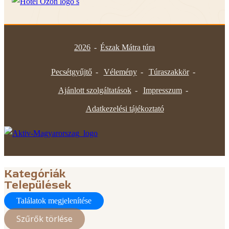
2026
-
Észak Mátra túra
Pecsétgyűjtő
Vélemény
Túraszakkör
Ajánlott szolgáltatások
Impresszum
Adatkezelési tájékoztató
Kategóriák
Települések
Találatok megjelenítése
Szűrők törlése