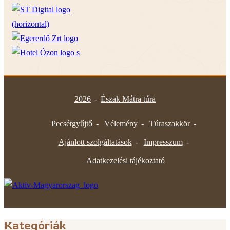
2026
-
Észak Mátra túra
Pecsétgyűjtő
Vélemény
Túraszakkör
Ajánlott szolgáltatások
Impresszum
Adatkezelési tájékoztató
Kategóriák