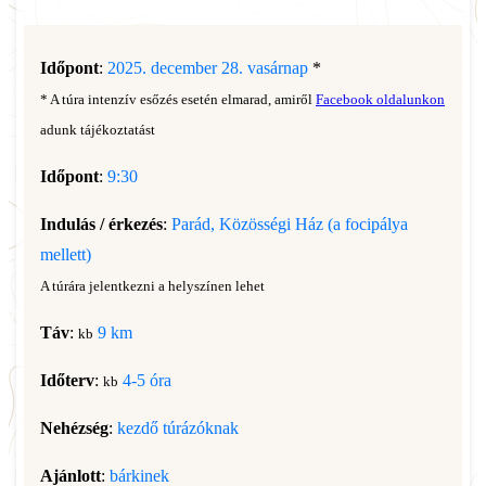
Időpont
:
2025. december 28. vasárnap
*
* A túra intenzív esőzés esetén elmarad, amiről
Facebook oldalunkon
adunk tájékoztatást
Időpont
:
9:30
Indulás / érkezés
:
Parád, Közösségi Ház (a focipálya
mellett)
A túrára jelentkezni a helyszínen lehet
Táv
:
9 km
kb
Időterv
:
4-5 óra
kb
Nehézség
:
kezdő túrázóknak
Ajánlott
:
bárkinek