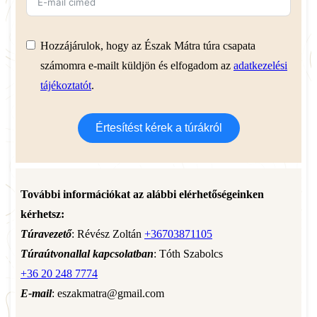
Hozzájárulok, hogy az Észak Mátra túra csapata
számomra e-mailt küldjön és elfogadom az
adatkezelési
tájékoztatót
.
Értesítést kérek a túrákról
További információkat az alábbi elérhetőségeinken
kérhetsz:
Túravezető
: Révész Zoltán
+36703871105
Túraútvonallal kapcsolatban
: Tóth Szabolcs
+36 20 248 7774
E-mail
: eszakmatra@gmail.com