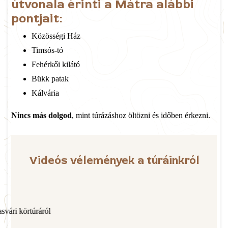
útvonala érinti a Mátra alábbi
pontjait:
Közösségi Ház
Timsós-tó
Fehérkői kilátó
Bükk patak
Kálvária
Nincs más dolgod
, mint túrázáshoz öltözni és időben érkezni.
Videós vélemények a túráinkról
ról