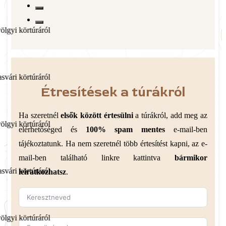
ról
ról
Étresítések a túrákról
Ha szeretnél
elsők között értesülni
a túrákról, add meg az
ról
elérhetőséged és
100% spam mentes
e-mail-ben
tájékoztatunk. Ha nem szeretnél több értesítést kapni, az e-
mail-ben található linkre kattintva
bármikor
ról
leiratkozhatsz
.
ról