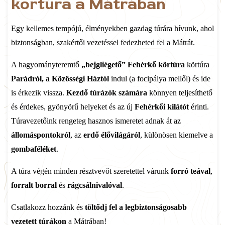
körtúra a Mátrában
Egy kellemes tempójú, élményekben gazdag túrára hívunk, ahol
biztonságban, szakértői vezetéssel fedezheted fel a Mátrát.
A hagyományteremtő
„bejgliégető” Fehérkő körtúra
körtúra
Parádról, a Közösségi Háztól
indul (a focipálya mellől) és ide
is érkezik vissza.
Kezdő túrázók számára
könnyen teljesíthető
és érdekes, gyönyörű helyeket és az új
Fehérkői kilátót
érinti.
Túravezetőink rengeteg hasznos ismeretet adnak át az
állomáspontokról
, az
erdő élővilágáról
, különösen kiemelve a
gombaféléket
.
A túra végén minden résztvevőt szeretettel várunk
forró teával
,
forralt borral
és
rágcsálnivalóval
.
Csatlakozz hozzánk és
töltődj fel a legbiztonságosabb
vezetett túrákon
a Mátrában!