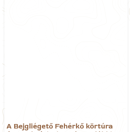
A Bejgliégető Fehérkő körtúra