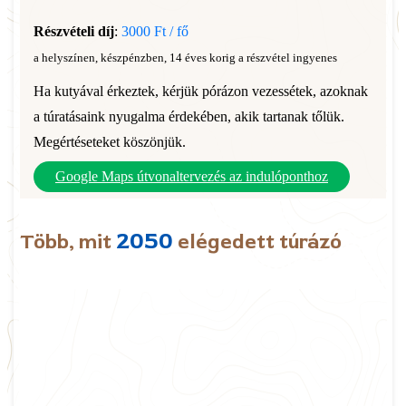
Részvételi díj
:
3000 Ft / fő
a helyszínen, készpénzben, 14 éves korig a részvétel ingyenes
Ha kutyával érkeztek, kérjük pórázon vezessétek, azoknak
a túratásaink nyugalma érdekében, akik tartanak tőlük.
Megértéseteket köszönjük.
Google Maps útvonaltervezés az indulóponthoz
2050
Több, mit
elégedett túrázó