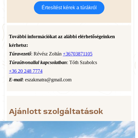
Értesítést kérek a túrákról
További információkat az alábbi elérhetőségeinken
kérhetsz:
Túravezető
: Révész Zoltán
+36703871105
Túraútvonallal kapcsolatban
: Tóth Szabolcs
+36 20 248 7774
E-mail
: eszakmatra@gmail.com
Ajánlott szolgáltatások