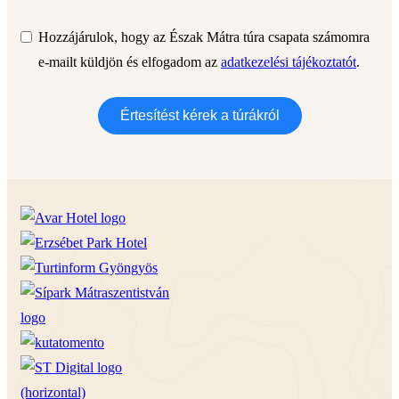
Hozzájárulok, hogy az Észak Mátra túra csapata számomra
e-mailt küldjön és elfogadom az
adatkezelési tájékoztatót
.
Értesítést kérek a túrákról