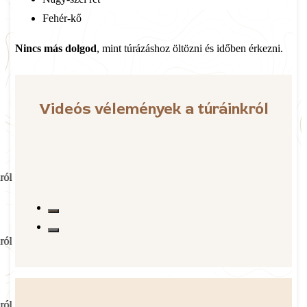
Fehér-kő
Nincs más dolgod
, mint túrázáshoz öltözni és időben érkezni.
Videós vélemények a túráinkról
ról
ról
ról