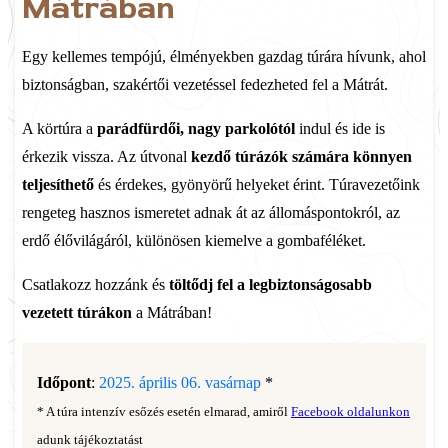
Mátrában
Egy kellemes tempójú, élményekben gazdag túrára hívunk, ahol
biztonságban, szakértői vezetéssel fedezheted fel a Mátrát.
A körtúra a
parádfürdői, nagy parkolótól
indul és ide is
érkezik vissza. Az útvonal
kezdő túrázók számára könnyen
teljesíthető
és érdekes, gyönyörű helyeket érint. Túravezetőink
rengeteg hasznos ismeretet adnak át az állomáspontokról, az
erdő élővilágáról, különösen kiemelve a gombaféléket.
Csatlakozz hozzánk és
töltődj fel a legbiztonságosabb
vezetett túrákon
a Mátrában!
Időpont
:
2025. április 06. vasárnap
*
* A túra intenzív esőzés esetén elmarad, amiről
Facebook oldalunkon
adunk tájékoztatást