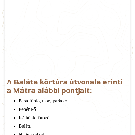
A Baláta körtúra útvonala érinti
a Mátra alábbi pontjait:
Parádfürdő, nagy parkoló
Fehér-kő
Kétbükki tározó
Baláta
Nagy-szél rét