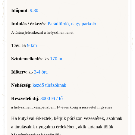
Időpont
:
9:30
Indulás / érkezés
:
Parádfürdő, nagy parkoló
A túrára jelentkezni a helyszínen lehet
Táv
:
9 km
kb
Szintemelkedés
:
170 m
kb
Időterv
:
3-4 óra
kb
Nehézség
:
kezdő túrázóknak
Részvételi díj
:
3000 Ft / fő
a helyszínen, készpénzben, 14 éves korig a részvétel ingyenes
Ha kutyával érkeztek, kérjük pórázon vezessétek, azoknak
a túratásaink nyugalma érdekében, akik tartanak tőlük.