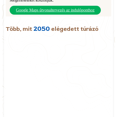
Megértéseteket köszönjük.
Google Maps útvonaltervezés az indulóponthoz
2050
Több, mit
elégedett túrázó