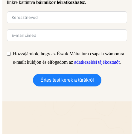
linkre kattintva
bármikor leiratkozhatsz
.
Hozzájárulok, hogy az Észak Mátra túra csapata számomra
e-mailt küldjön és elfogadom az
adatkezelési tájékoztatót
.
Értesítést kérek a túrákról