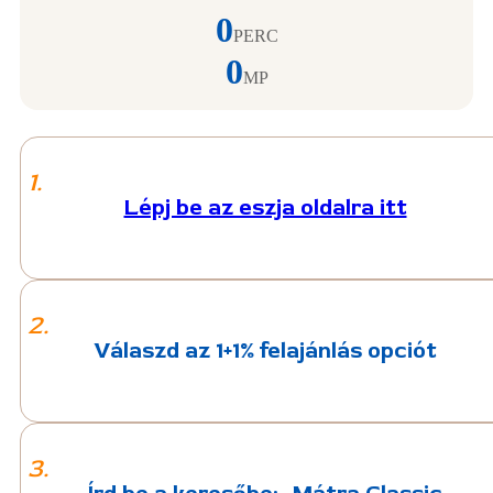
0
PERC
0
MP
1.
Lépj be az eszja oldalra itt
2.
Válaszd az 1+1% felajánlás opciót
3.