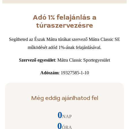
Adó 1% felajánlás a
túraszervezésre
Segítheted az Észak Mátra túrákat szervező Mátra Classic SE
működését adód 1%-ának felajánlásával.
Szervező egyesület
: Mátra Classic Sportegyesület
Adószám
: 19327585-1-10
Még eddig ajánlhatod fel
0
NAP
0
ÓRA