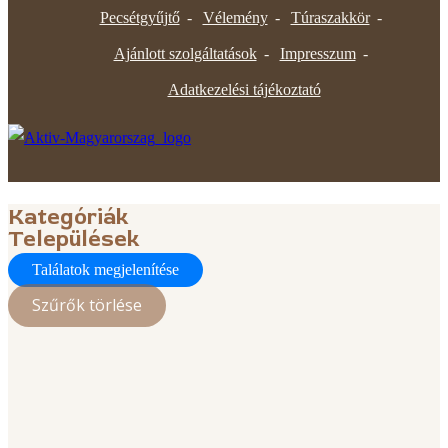
Pecsétgyűjtő
Vélemény
Túraszakkör
Ajánlott szolgáltatások
Impresszum
Adatkezelési tájékoztató
Kategóriák
Települések
Találatok megjelenítése
Szűrők törlése